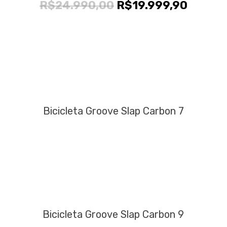
O
O
R$
24.990,00
R$
19.999,90
preço
preço
original
atual
era:
é:
R$24.990,00.
R$19.9
Bicicleta Groove Slap Carbon 7
Bicicleta Groove Slap Carbon 9