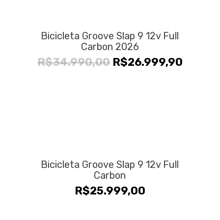
Bicicleta Groove Slap 9 12v Full
Carbon 2026
O
O
R$
34.990,00
R$
26.999,90
preço
preço
original
atual
era:
é:
R$34.990,00.
R$26.9
Bicicleta Groove Slap 9 12v Full
Carbon
R$
25.999,00