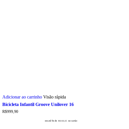
Adicionar ao carrinho
Visão rápida
Bicicleta Infantil Groove Unilover 16
R$
999,90
em até 6x de
no cartão
R$
166,65