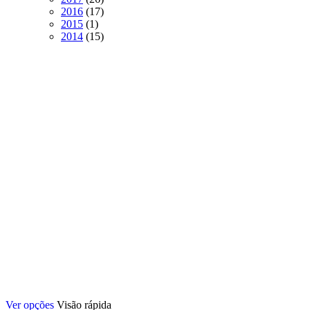
produtos
17
2016
17
1
produtos
2015
1
produto
15
2014
15
produtos
Este
Ver opções
Visão rápida
produto