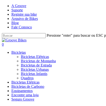
Skip
A Groove
to
Suporte
main
Registre sua bike
content
Arquivo de Bikes
Blog
Fale Conosco
Pressione "enter" para buscar ou ESC pa
Close
Search
Buscar..
account
0
Menu
Bicicletas
Bicicletas Elétricas
Bicicletas de Montanha
Bicicletas de Estrada
Bicicletas Urbanas
Bicicletas Infantis
Quadros
Bicicletas Elétricas
Bicicletas de Carbono
Equipamentos
Encontre uma loja
Seguro Groove