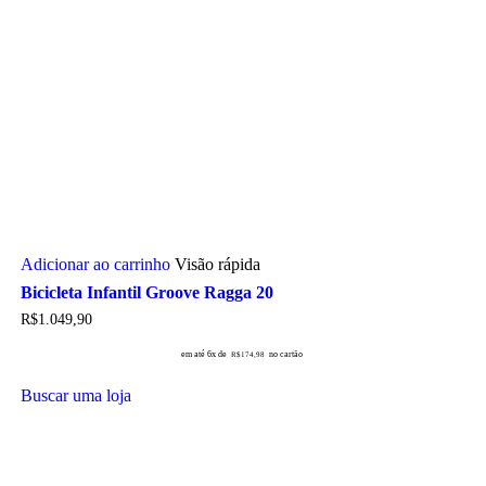
Adicionar ao carrinho
Visão rápida
Bicicleta Infantil Groove Ragga 20
R$
1.049,90
em até 6x de
no cartão
R$
174,98
Buscar uma loja