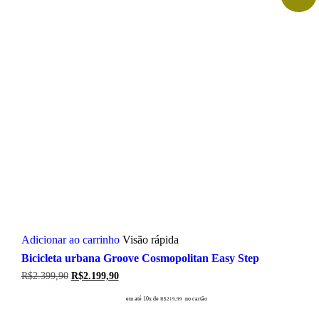
produto
Adicionar ao carrinho
Visão rápida
Bicicleta urbana Groove Cosmopolitan Easy Step
O
O
R$
2.399,90
R$
2.199,90
preço
preço
original
atual
em até 10x de
no cartão
R$
219,99
era:
é: