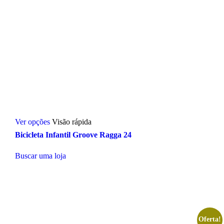
Este
Ver opções
Visão rápida
produto
tem
Bicicleta Infantil Groove Ragga 24
várias
variantes.
Buscar uma loja
As
opções
podem
ser
escolhidas
na
página
Oferta!
do