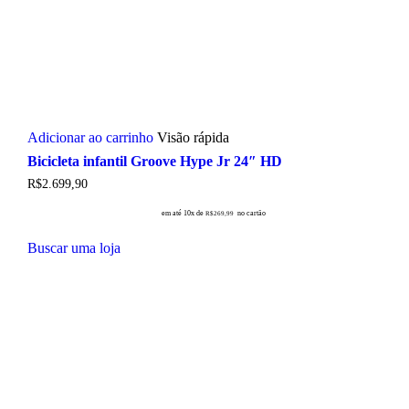
Adicionar ao carrinho
Visão rápida
Bicicleta infantil Groove Hype Jr 24″ HD
R$
2.699,90
em até 10x de
no cartão
R$
269,99
Buscar uma loja