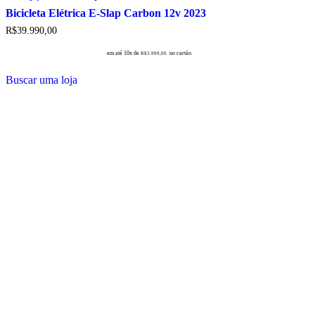
tem
Bicicleta Elétrica E-Slap Carbon 12v 2023
várias
R$
39.990,00
variantes.
As
em até 10x de
no cartão
R$
3.999,00
opções
podem
Buscar uma loja
ser
escolhidas
na
página
do
produto