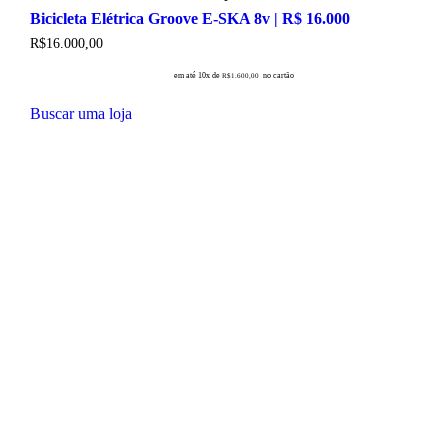
Bicicleta Elétrica Groove E-SKA 8v | R$ 16.000
R$
16.000,00
em até 10x de
no cartão
R$
1.600,00
Buscar uma loja