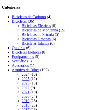
Filters
Categorias
4
Bicicletas de Carbono
4
36
produtos
Bicicletas
36
produtos
8
Bicicletas Elétricas
8
produtos
15
Bicicletas de Montanha
15
5
produtos
Bicicletas de Estrada
5
6
produtos
Bicicletas Urbanas
6
6
produtos
Bicicletas Infantis
6
6
produtos
Quadros
6
produtos
8
Bicicletas Elétricas
8
5
produtos
Equipamentos
5
5
produtos
Vestuário
5
produtos
1
Acessórios
1
produto
192
Arquivo de Bikes
192
15
produtos
2024
15
produtos
12
2025
12
produtos
13
2023
13
9
produtos
2022
9
produtos
10
2021
10
produtos
24
2020
24
produtos
26
2019
26
produtos
25
2018
25
produtos
26
2017
26