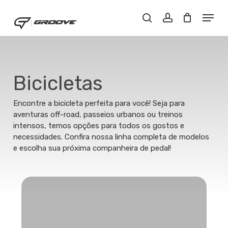
Skip
Menu
Menu
to
Close
Buscar..
account
main
Filters
content
Bicicletas
Encontre a bicicleta perfeita para você! Seja para
aventuras off-road, passeios urbanos ou treinos
intensos, temos opções para todos os gostos e
necessidades. Confira nossa linha completa de modelos
e escolha sua próxima companheira de pedal!