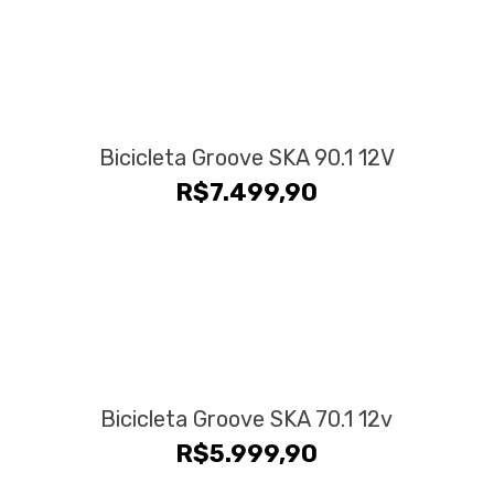
era:
é:
R$24.990,00.
R$19.9
Bicicleta Groove SKA 90.1 12V
R$
7.499,90
Bicicleta Groove SKA 70.1 12v
R$
5.999,90