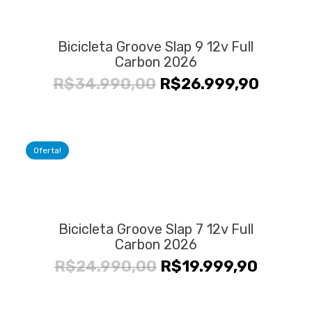
Bicicleta Groove Slap 9 12v Full
Carbon 2026
O
O
R$
34.990,00
R$
26.999,90
preço
preço
original
atual
era:
é:
Oferta!
R$34.990,00.
R$26.9
Bicicleta Groove Slap 7 12v Full
Carbon 2026
O
O
R$
24.990,00
R$
19.999,90
preço
preço
original
atual