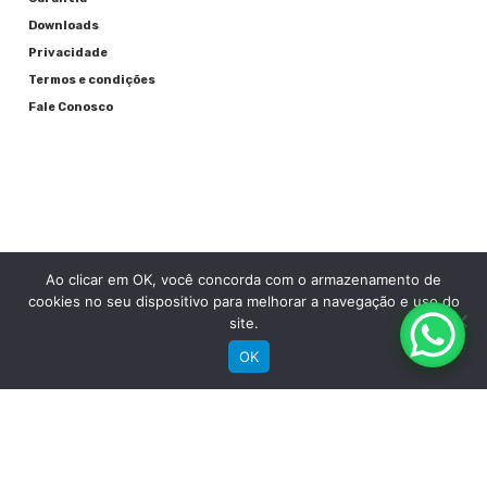
Downloads
Privacidade
Termos e condições
Fale Conosco
Ao clicar em OK, você concorda com o armazenamento de
RECEBA NOSSAS NOVIDADES POR E-MAIL
cookies no seu dispositivo para melhorar a navegação e uso do
site.
OK