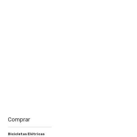
perto de você
Saiba mais
Comprar
Bicicletas Elétricas