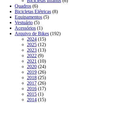
6
produtos
Bicicletas Infantis
6
6
produtos
Quadros
6
produtos
8
Bicicletas Elétricas
8
5
produtos
Equipamentos
5
5
produtos
Vestuário
5
produtos
1
Acessórios
1
produto
192
Arquivo de Bikes
192
15
produtos
2024
15
produtos
12
2025
12
produtos
13
2023
13
9
produtos
2022
9
produtos
10
2021
10
produtos
24
2020
24
produtos
26
2019
26
produtos
25
2018
25
produtos
26
2017
26
produtos
17
2016
17
1
produtos
2015
1
produto
15
2014
15
produtos