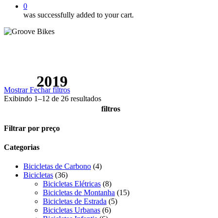
0
was successfully added to your cart.
2019
Mostrar
Fechar
filtros
Exibindo 1–12 de 26 resultados
filtros
Close
Filtrar por preço
Filters
Categorias
4
Bicicletas de Carbono
4
36
produtos
Bicicletas
36
produtos
8
Bicicletas Elétricas
8
produtos
15
Bicicletas de Montanha
15
5
produtos
Bicicletas de Estrada
5
6
produtos
Bicicletas Urbanas
6