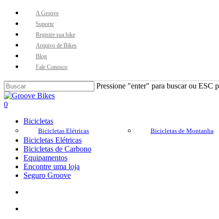
Skip
A Groove
to
Suporte
main
Registre sua bike
content
Arquivo de Bikes
Blog
Fale Conosco
Pressione "enter" para buscar ou ESC pa
Close
Search
Buscar..
account
0
Menu
Bicicletas
Bicicletas Elétricas
Bicicletas de Montanha
Bicicletas Elétricas
Bicicletas de Carbono
Equipamentos
Encontre uma loja
Seguro Groove
Buscar..
account