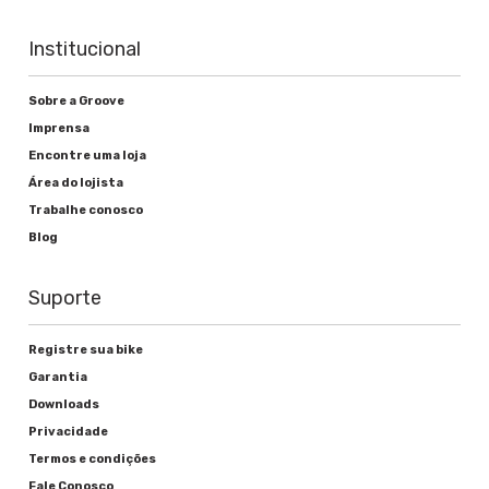
Freios
Institucional
Alavanca de freio
Sobre a Groove
Shimano ST-EF505 integrado hidráulico
Imprensa
Freio
Encontre uma loja
Área do lojista
Shimano hidráulico BR-MT200
Trabalhe conosco
Blog
Rodas
Suporte
Cubos
Registre sua bike
Garantia
Shimano TX505
Downloads
Raios
Privacidade
Termos e condições
Aço Inox Preto
Fale Conosco