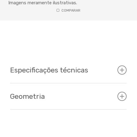
Imagens meramente ilustrativas.
COMPARAR
Especificações técnicas
Geometria
Cockpit
Tamanhos
Tamanho
15
17
19
20,5
15 - 17 - 19 - 20.5 / 29er