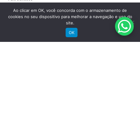
Aros
Ao clicar em OK, você concorda com o armazenamento de
cookies no seu dispositivo para melhorar a navegação e uso do
Groove Alumínio Parede Dupla
site.
Pneu
OK
Chaoyang MTB 29" x 2.20"
RECEBA NOSSAS NOVIDADES POR E-MAIL
Detalhes
Peso
13,2 Kg
Garantia quadro
Vitalícia Limitada - Ler manual e registrar
Garantia componentes