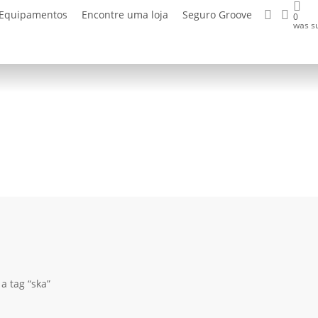
Buscar.
acco
Equipamentos
Encontre uma loja
Seguro Groove
0
was su
 tag “ska”