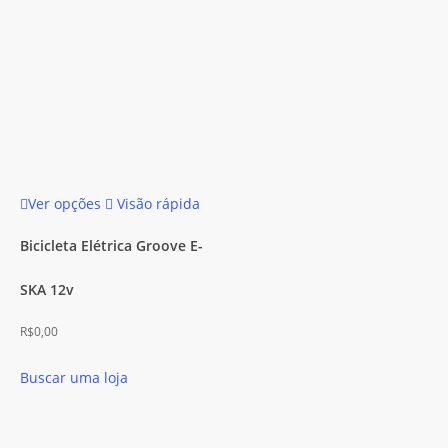
do
produto
Este
Ver opções
Visão rápida
produto
tem
Bicicleta Elétrica Groove E-
várias
SKA 12v
variantes.
As
R$
0,00
opções
podem
Buscar uma loja
ser
escolhidas