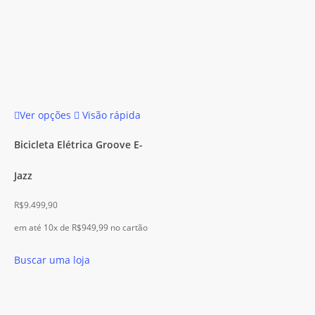
Este
Ver opções
Visão rápida
produto
tem
Bicicleta Elétrica Groove E-
várias
Jazz
variantes.
As
R$
9.499,90
opções
em até 10x de
R$
949,99
no cartão
podem
ser
Buscar uma loja
escolhidas
na
página