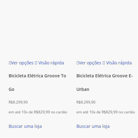
do
do
produto
produto
Este
Este
Ver opções
Visão rápida
Ver opções
Visão rápida
produto
produto
tem
tem
Bicicleta Elétrica Groove To
Bicicleta Elétrica Groove E-
várias
várias
Go
Urban
variantes.
variantes.
As
As
R$
8.299,90
R$
8.299,90
opções
opções
em até 10x de
R$
829,99
no cartão
em até 10x de
R$
829,99
no cartão
podem
podem
ser
ser
Buscar uma loja
Buscar uma loja
escolhidas
escolhidas