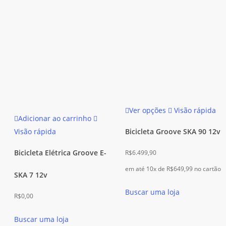
na
na
página
página
do
do
produto
produto
Este
Ver opções
Visão rápida
produto
Adicionar ao carrinho
tem
Bicicleta Groove SKA 90 12v
Visão rápida
várias
Bicicleta Elétrica Groove E-
R$
6.499,90
variantes.
As
em até 10x de
R$
649,99
no cartão
SKA 7 12v
opções
Buscar uma loja
podem
R$
0,00
ser
Buscar uma loja
escolhidas