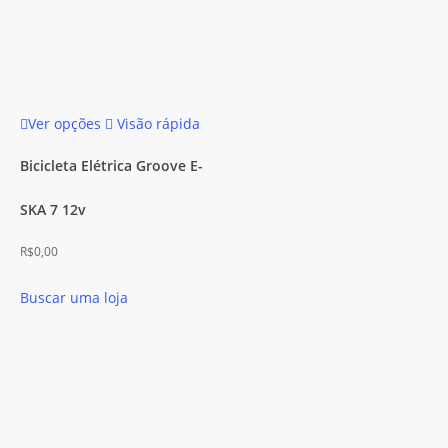
Este
Ver opções
Visão rápida
produto
tem
Bicicleta Elétrica Groove E-
várias
SKA 7 12v
variantes.
As
R$
0,00
opções
podem
Buscar uma loja
ser
escolhidas
na
página
do
produto