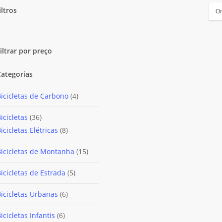
iltros
lose
ilters
iltrar por preço
Categorias
4
icicletas de Carbono
4
produtos
36
icicletas
36
produtos
8
icicletas Elétricas
8
produtos
15
Bicicletas de Montanha
15
produtos
5
icicletas de Estrada
5
produtos
6
icicletas Urbanas
6
produtos
6
icicletas Infantis
6