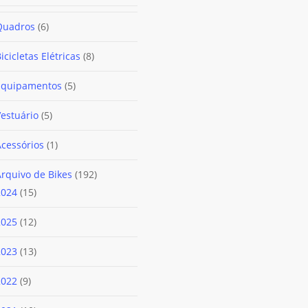
produtos
6
Quadros
6
produtos
8
icicletas Elétricas
8
produtos
5
Equipamentos
5
produtos
5
estuário
5
produtos
1
Acessórios
1
produto
192
rquivo de Bikes
192
15
produtos
2024
15
produtos
12
2025
12
produtos
13
2023
13
produtos
9
2022
9
produtos