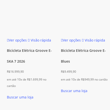
Este
Este
Ver opções
Visão rápida
Ver opções
Visão rápida
produto
produto
tem
tem
Bicicleta Elétrica Groove E-
Bicicleta Elétrica Groove E-
várias
várias
SKA 7 2026
Blues
variantes.
variantes.
As
As
R$
16.999,90
R$
9.499,90
opções
opções
em até 10x de
R$
1.699,99
no
em até 10x de
R$
949,99
no cartão
podem
podem
cartão
ser
ser
Buscar uma loja
escolhidas
escolhidas
Buscar uma loja
na
na
página
página