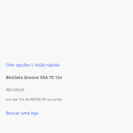
na
página
do
produto
Este
Ver opções
Visão rápida
produto
tem
Bicicleta Groove SKA 70 12v
várias
R$
5.499,90
variantes.
As
em até 10x de
R$
549,99
no cartão
opções
Buscar uma loja
podem
ser
escolhidas