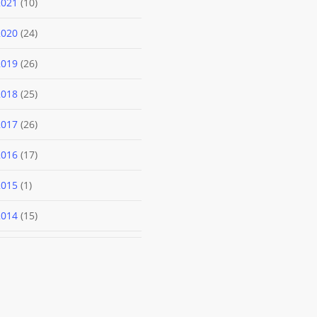
10
2021
10
produtos
24
2020
24
produtos
26
2019
26
produtos
25
2018
25
produtos
26
2017
26
produtos
17
2016
17
produtos
1
2015
1
produto
15
2014
15
produtos