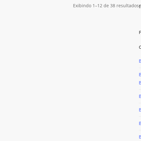
Exibindo 1–12 de 38 resultados
f
C
F
F
B
B
B
B
B
B