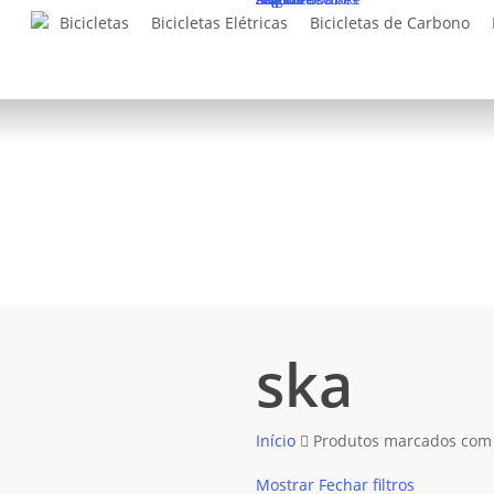
Skip
Bicicletas
Bicicletas Elétricas
Bicicletas de Carbono
to
main
content
ska
ska
Início
Produtos marcados com a
Mostrar
Fechar
filtros