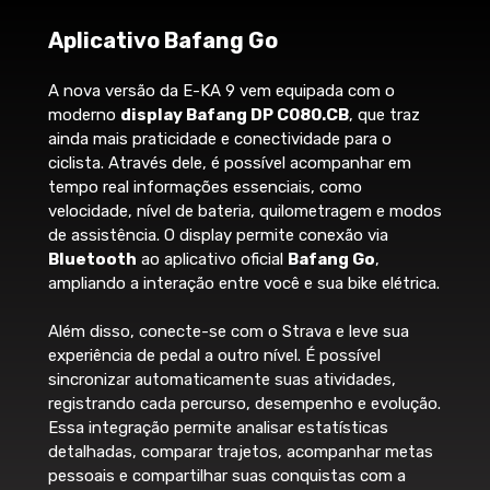
ajudar a empurrar a bike a pé, útil em
rampas ou terrenos acidentados.
Aplicativo Bafang Go
Freios
Bateria Bafang 36V × 18.2Ah 655
A nova versão da E-KA 9 vem equipada com o
Wh
moderno
display Bafang DP C080.CB
, que traz
Alavanca de freio
ainda mais praticidade e conectividade para o
Energia de sobra para longos pedais,
ciclista. Através dele, é possível acompanhar em
garantindo equilíbrio entre potência e
Shimano hidráulico BL-MT200
tempo real informações essenciais, como
autonomia.
velocidade, nível de bateria, quilometragem e modos
Freio
de assistência. O display permite conexão via
Capacidade Total
Shimano hidráulico BR-MT200 Rotor
Bluetooth
ao aplicativo oficial
Bafang Go
,
655 Wh (36V × 18.2Ah)
Shimano RT10 160mm Center Lock
ampliando a interação entre você e sua bike elétrica.
Performance
Além disso, conecte-se com o Strava e leve sua
experiência de pedal a outro nível. É possível
Enquanto muitas e-bikes da categoria
Rodas
sincronizar automaticamente suas atividades,
ainda ficam na faixa de
500Wh
, essa
registrando cada percurso, desempenho e evolução.
bateria oferece
até 30% mais
Essa integração permite analisar estatísticas
Cubos
capacidade
, ideal para trilhas longas,
detalhadas, comparar trajetos, acompanhar metas
subidas exigentes e uso urbano
Shimano TX-505
pessoais e compartilhar suas conquistas com a
prolongado.