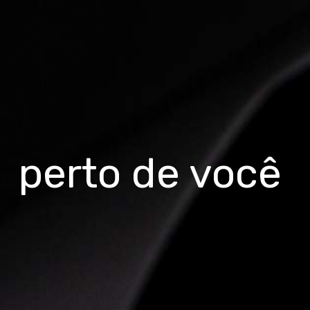
Tempo de Recarga
O tempo médio de recarga da
bateria
Bafang 36V 18.2Ah (655Wh)
é de
5 a 7
horas
com o carregador padrão,
garantindo praticidade e carga completa
antes da próxima pedalada.
A E-SKA conta com
5 modos de
perto de você
potência
, permitindo que você escolha o
nível de assistência ao pedalar de acordo
com a sua necessidade. Além de incluir o
sitema de Walk Assist auxiliando o ciclista
na hora de empurrar a bike com as mãos. A
autonomia
da E-SKA é em torno de
100Km
, com até
45Km
de
velocidade
assistida
.
Fatores que Influenciam o