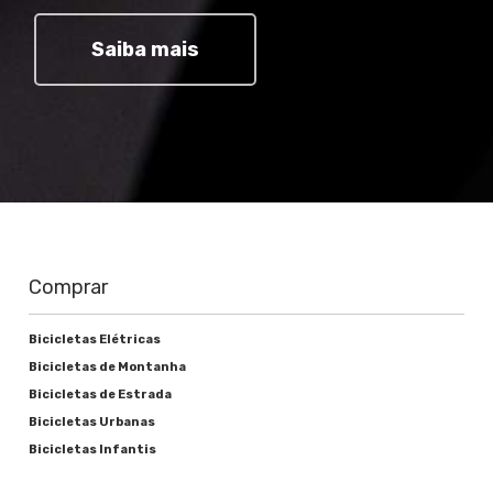
Tempo de Recarga
Saiba mais
O tempo exato de recarga depende
diretamente da
corrente de saída do
carregador (em Amperes, A)
.
Carregadores com maior corrente realizam
a recarga em menos tempo, enquanto
modelos mais lentos priorizam o cuidado e
a durabilidade da bateria.
Carregando a Bateria
Comprar
Use apenas o carregador de bateria
original fornecido a você, pois há risco
de incêndio ou explosão se o
Bicicletas Elétricas
carregador incorreto for usado.
Bicicletas de Montanha
Você pode carregar sua bateria
Bicicletas de Estrada
montada na bicicleta ou quando ela for
Bicicletas Urbanas
removida.
Bicicletas Infantis
As baterias de íons de lítio não estão
sujeitas a nenhum efeito de memória.