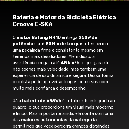
Bracket Drop
Motor Bafang M410
Canote
Avanço
80
80
90
O
Bafang M410
é um motor central da
(comp.)
Bateria e Motor da Bicicleta Elétrica
Groove Alumínio 31.6mm
linha M-Series desenvolvido especialmente
Groove E-SKA
Largura do
740
740
740
para e-MTBs e bicicletas de uso misto,
Abraçadeira de selim
guidão
combinando
potência, eficiência e
O
motor Bafang M410
entrega
250W de
Diâmetro do
Groove Alumínio 35mm
resposta natural
ao pedalar. Ele é ideal
31.6
31.6
31.6
potência
e até
80 Nm de torque
, oferecendo
canote
pra quem quer encarar subidas técnicas,
uma pedalada firme e consistente mesmo em
Selim
Wheel size
29"
29"
29"
trilhas desafiadoras ou deslocamentos
terrenos mais desafiadores. Além disso, a
urbanos com o mesmo nível de
Curso da
Groove MTB
assistência chega a até
45 km/h
, o que garante
100
100
100
desempenho.
suspensão
não apenas mais velocidade, mas também uma
Stack
598.3
598.3
598.3
experiência de uso dinâmica e segura. Dessa forma,
Potência 250W (36V)
o ciclista pode aproveitar longos percursos com
Reach
410
420
435
Desempenho consistente e estável,
Transmissão
muito mais confiança e desempenho.
com potência nominal de 250W e picos
que ultrapassam 500W, entregando
Já a
bateria de 655Wh
é totalmente integrada ao
Bateria
aceleração suave e força suficiente
quadro, o que proporciona um visual mais moderno
para qualquer tipo de terreno.
Bafang 36V 18.2Ah 655 Wh
e limpo. Mais importante ainda, ela conta com uma
Torque 80 Nm
das
maiores autonomias da categoria
,
O torque de 80 newton-metros
Motor
permitindo que você percorra grandes distâncias