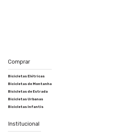
Corrente
Sram NX Eagle 12v
Cassete ou roda livre
Sram PG 12-30 11-50 12v Eagle
Movimento central
Comprar
SRAM PF30 DUB
Bicicletas Elétricas
Bicicletas de Montanha
Bicicletas de Estrada
Freios
Bicicletas Urbanas
Bicicletas Infantis
Alavanca de freio
Shimano BL-MT400 Hidráulico
Institucional
Freio