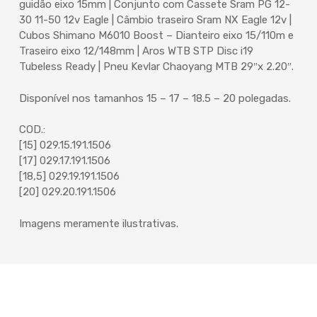
guidão eixo 15mm | Conjunto com Cassete Sram PG 12-
30 11-50 12v Eagle | Câmbio traseiro Sram NX Eagle 12v |
Cubos Shimano M6010 Boost – Dianteiro eixo 15/110m e
Traseiro eixo 12/148mm | Aros WTB STP Disc i19
Tubeless Ready | Pneu Kevlar Chaoyang MTB 29″x 2.20″.
Disponível nos tamanhos 15 – 17 – 18.5 – 20 polegadas.
COD.:
[15] 029.15.191.1506
[17] 029.17.191.1506
[18,5] 029.19.191.1506
[20] 029.20.191.1506
Imagens meramente ilustrativas.