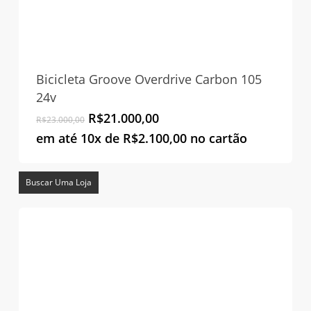
Bicicleta Groove Overdrive Carbon 105
24v
O
O
R$
21.000,00
R$
23.000,00
preço
preço
em até 10x de
R$
2.100,00
no cartão
original
atual
era:
é:
R$23.000,00.
R$21.000,00.
Buscar Uma Loja