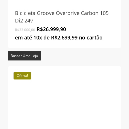
Bicicleta Groove Overdrive Carbon 105
Di2 24v
O
O
R$
26.999,90
R$
33.000,00
preço
preço
em até 10x de
R$
2.699,99
no cartão
original
atual
era:
é:
R$33.000,00.
R$26.999,90.
Buscar Uma Loja
Oferta!