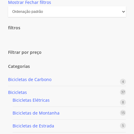
Mostrar
Fechar
filtros
filtros
Close
Filters
Filtrar por preço
Categorias
Bicicletas de Carbono
4
4
produ
Bicicletas
37
37
produ
Bicicletas Elétricas
8
8
produ
Bicicletas de Montanha
15
15
produ
Bicicletas de Estrada
5
5
produ