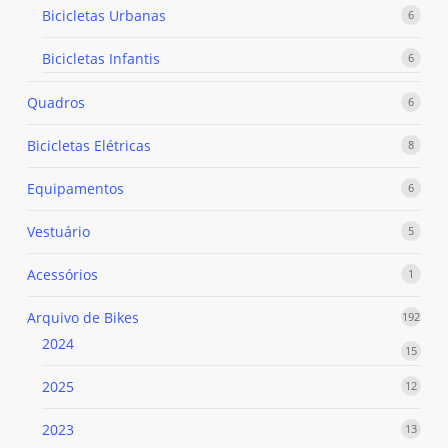
Bicicletas Urbanas
6
6
produ
Bicicletas Infantis
6
6
produ
Quadros
6
6
produ
Bicicletas Elétricas
8
8
produ
Equipamentos
6
6
produ
Vestuário
5
5
produ
Acessórios
1
1
produ
Arquivo de Bikes
192
192
prod
2024
15
15
produ
2025
12
12
produ
2023
13
13
produ