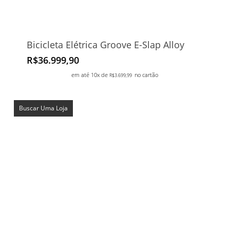
Bicicleta Elétrica Groove E-Slap Alloy
R$
36.999,90
em até 10x de
no cartão
R$
3.699,99
Buscar Uma Loja