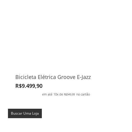
Bicicleta Elétrica Groove E-Jazz
R$
9.499,90
em até 10x de
no cartão
R$
949,99
Buscar Uma Loja