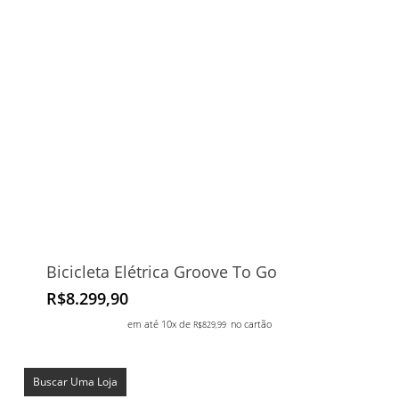
Bicicleta Elétrica Groove To Go
R$
8.299,90
em até 10x de
no cartão
R$
829,99
Buscar Uma Loja