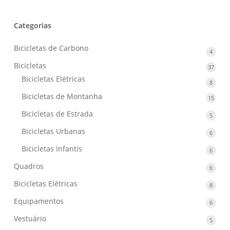
Categorias
Bicicletas de Carbono
4
4
produ
Bicicletas
37
37
produ
Bicicletas Elétricas
8
8
produ
Bicicletas de Montanha
15
15
produ
Bicicletas de Estrada
5
5
produ
Bicicletas Urbanas
6
6
produ
Bicicletas Infantis
6
6
produ
Quadros
6
6
produ
Bicicletas Elétricas
8
8
produ
Equipamentos
6
6
produ
Vestuário
5
5
produ