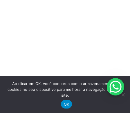
omprar
Bicicletas Elétricas
Bicicletas de Montanha
Bicicletas de Estrada
Ao clicar em OK, você concorda com o armazenamento de
Bicicletas Urbanas
cookies no seu dispositivo para melhorar a navegação e uso do
Bicicletas Infantis
site.
OK
Institucional
Sobre a Groove