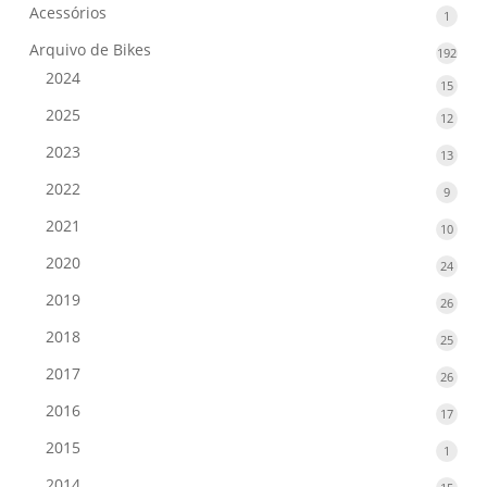
Acessórios
1
1
produ
Arquivo de Bikes
192
192
prod
2024
15
15
produ
2025
12
12
produ
2023
13
13
produ
2022
9
9
produ
2021
10
10
produ
2020
24
24
produ
2019
26
26
produ
2018
25
25
produ
2017
26
26
produ
2016
17
17
produ
2015
1
1
produ
2014
15