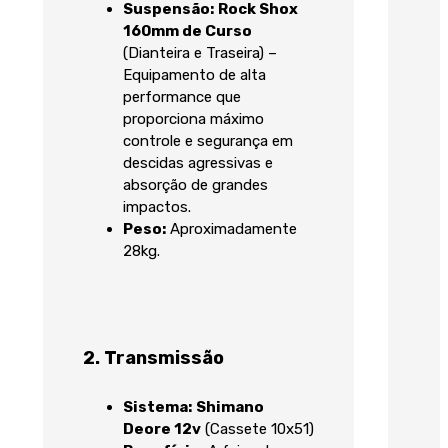
Suspensão:
Rock Shox
160
mm
de Curso
(Dianteira e Traseira) –
Equipamento de alta
performance que
proporciona máximo
controle e segurança em
descidas agressivas e
absorção de grandes
impactos.
Peso:
Aproximadamente
28
kg
.
2. Transmissão
Sistema:
Shimano
Deore
12
v
(Cassete
10
x
51
)