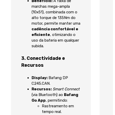
Benefício:
A faixa de
marchas mega-ampla
(
10
x
51
), combinada com o
alto torque de
135
Nm
do
motor, permite manter uma
cadência confortável e
eficiente
, otimizando o
uso da bateria em qualquer
subida.
3. Conectividade e
Recursos
Display:
Bafang DP
C245.CAN.
Recursos:
Smart Connect
(via Bluetooth) ao
Bafang
Go App
, permitindo:
Rastreamento em
tempo real.