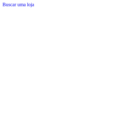
ser
Buscar uma loja
escolhidas
na
página
do
produto