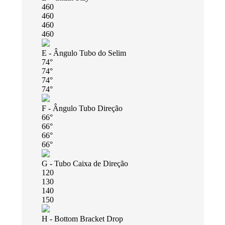
460
460
460
460
E - Ângulo Tubo do Selim
74°
74°
74°
74°
F - Ângulo Tubo Direção
66°
66°
66°
66°
G - Tubo Caixa de Direção
120
130
140
150
H - Bottom Bracket Drop