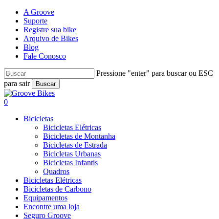
Skip
A Groove
to
Suporte
main
Registre sua bike
content
Arquivo de Bikes
Blog
Fale Conosco
Pressione "enter" para buscar ou ESC
para sair
Buscar
Close
Search
Buscar..
account
0
Menu
Bicicletas
Bicicletas Elétricas
Bicicletas de Montanha
Bicicletas de Estrada
Bicicletas Urbanas
Bicicletas Infantis
Quadros
Bicicletas Elétricas
Bicicletas de Carbono
Equipamentos
Encontre uma loja
Seguro Groove