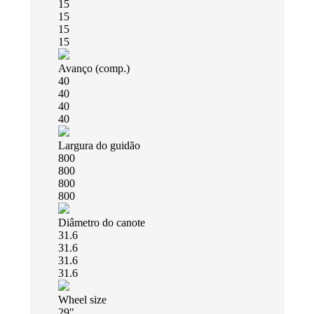
15
15
15
15
Avanço (comp.)
40
40
40
40
Largura do guidão
800
800
800
800
Diâmetro do canote
31.6
31.6
31.6
31.6
Wheel size
29"