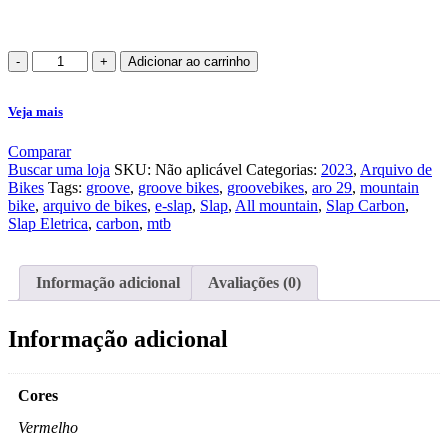
Adicionar ao carrinho
Bicicleta
Elétrica
Veja mais
E-
Slap
Comparar
Carbon
Buscar uma loja
SKU:
Não aplicável
Categorias:
2023
,
Arquivo de
12v
Bikes
Tags:
groove
,
groove bikes
,
groovebikes
,
aro 29
,
mountain
2023
bike
,
arquivo de bikes
,
e-slap
,
Slap
,
All mountain
,
Slap Carbon
,
quantidade
Slap Eletrica
,
carbon
,
mtb
Informação adicional
Avaliações (0)
Informação adicional
Cores
Vermelho