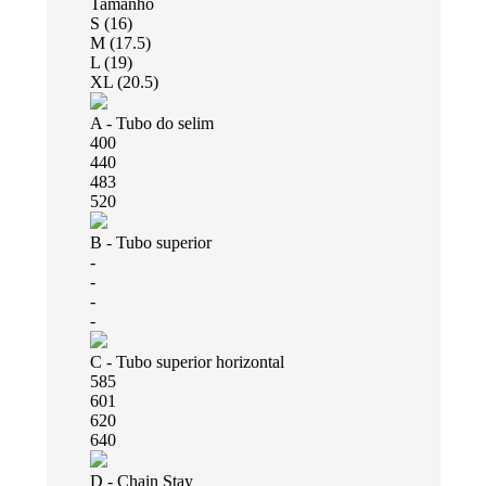
Tamanho
S (16)
M (17.5)
L (19)
XL (20.5)
A - Tubo do selim
400
440
483
520
B - Tubo superior
-
-
-
-
C - Tubo superior horizontal
585
601
620
640
D - Chain Stay