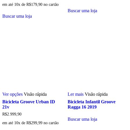
em até 10x de
R$
179,90
no cartão
Buscar uma loja
Buscar uma loja
Este
Ver opções
Visão rápida
Ler mais
Visão rápida
produto
tem
Bicicleta Groove Urban ID
Bicicleta Infantil Groove
várias
21v
Ragga 16 2019
variantes.
R$
2.999,90
As
Buscar uma loja
opções
em até 10x de
R$
299,99
no cartão
podem