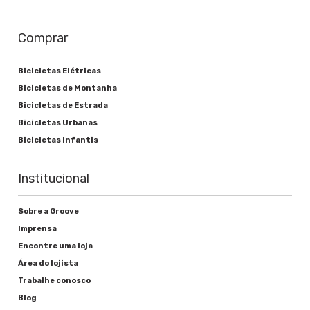
Freios
Comprar
Alavanca de freio
Bicicletas Elétricas
Shimano Integrado
Bicicletas de Montanha
Freio
Bicicletas de Estrada
Bicicletas Urbanas
Groove Disco Mecânico
Bicicletas Infantis
Institucional
Rodas
Sobre a Groove
Cubos
Imprensa
Encontre uma loja
Groove Aço 32F
Área do lojista
Raios
Trabalhe conosco
Blog
Aço Preto