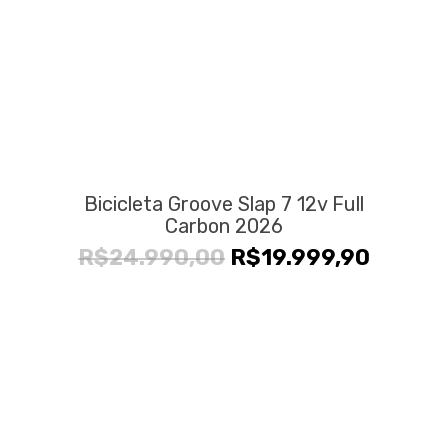
Bicicleta Groove Slap 7 12v Full
Carbon 2026
O
O
R$
24.990,00
R$
19.999,90
preço
preço
original
atual
era:
é:
R$24.990,00.
R$19.9