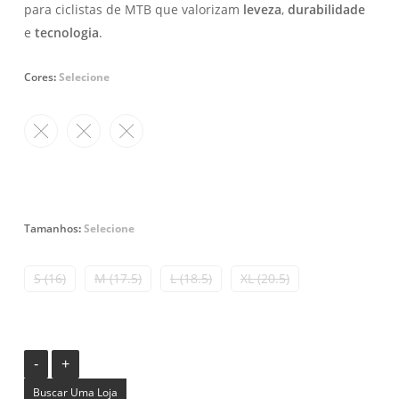
para ciclistas de MTB que valorizam
leveza
,
durabilidade
e
tecnologia
.
Cores
:
Selecione
Tamanhos
:
Selecione
S (16)
M (17.5)
L (18.5)
XL (20.5)
Buscar Uma Loja