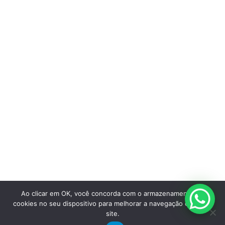
Bicicletas Elétricas
Garantia quadro
Bicicletas de Montanha
Bicicletas de Estrada
02 anos
Bicicletas Urbanas
Bicicletas Infantis
Garantia componentes
06 Meses
Institucional
Sobre a Groove
Imprensa
Encontre uma loja
Área do lojista
Trabalhe conosco
Blog
Ao clicar em OK, você concorda com o armazenamento de
cookies no seu dispositivo para melhorar a navegação e uso do
Suporte
site.