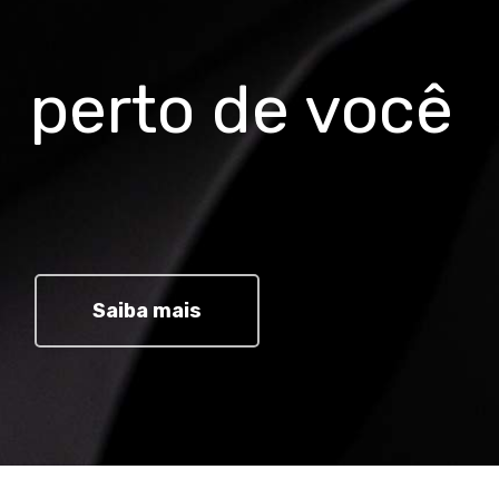
Transmissão
Câmbio traseiro
perto de você
Sram NX Eagle 12v
Câmbio dianteiro
-
Trocador
Sram Trigger NX Eagle 12v
Saiba mais
Pedivela
Sram NX Eagle 12v
Corrente
Sram NX Eagle 12v