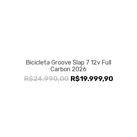
Bicicleta Groove Slap 7 12v Full
Carbon 2026
O
O
R$
24.990,00
R$
19.999,90
preço
preço
original
atual
era:
é:
R$24.990,00.
R$19.9