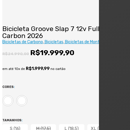
Bicicleta Groove Slap 7 12v Full
Carbon 2026
Bicicletas de Carbono
Bicicletas
Bicicletas de Montanha
O
O
R$
19.999,90
R$
24.990,00
preço
preço
original
atual
R$
1.999,99
em até 10x de
no cartão
era:
é:
R$24.990,00.
R$19.999,90.
CORES
:
TAMANHOS
:
S (16)
M (17.5)
L (18.5)
XL (20.5)