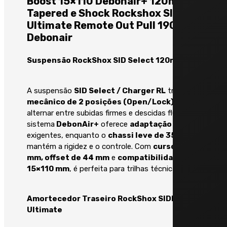
Boost 15×110 Debonair+ 120mm
Trocas precisas e
Tapered e Shock Rockshox SID LUXE
rápidas:
Ultimate Remote Out Pull 190×45
O câmbio traseiro
Deore
Debonair
Freios
RD-M6100-SGS
utiliza o
sistema
Shadow RD+
, que
Suspensão RockShox SID Select 120mm
reduz o balanço da
Alavanca de freio
corrente e mantém a
transmissão silenciosa e
A suspensão
SID Select / Charger RL
traz
ajuste
Shimano BL-MT401 Hidráulico
estável mesmo nas trilhas
mecânico de 2 posições (Open/Lock)
, ideal para
mais técnicas. As trocas de
alternar entre subidas firmes e descidas fluídas. O
marcha acontecem de
sistema
DebonAir+
oferece
adaptação
em terrenos
Freio
forma firme e direta,
exigentes, enquanto o
chassi leve de 35 mm
mesmo sob alta carga.
mantém a rigidez e o controle. Com
curso de 120
Shimano BR-MT410 Hidráulico
mm, offset de 44 mm
e
compatibilidade Boost
Rotor Shimano RT54 DT: 180mm
15×110 mm
, é perfeita para trilhas técnicas.
Amplitude e controle:
TR: 160mm Center lock
Com o cassete de 12
velocidades e relação
Amortecedor Traseiro RockShox SIDLuxe
ampla, o sistema oferece
Ultimate
uma combinação perfeita
Rodas