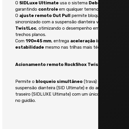
entre leveza para subidas
O
SIDLuxe Ultimate
usa o sistema
DebonAir
,
íngremes e velocidade em
Cubos
garantindo
controle
em qualquer terreno.
descidas. A construção de
O
ajuste remoto Out Pull
permite bloqueio
longo curso (SGS) garante
sincronizado com a suspensão dianteira via
Shimano HB-MT400-B Boost
compatibilidade com
TwistLoc
, otimizando o desempenho em subidas e
15x110mm/ FH-MT410-B Boost
cassetes grandes e trocas
trechos planos.
12x148mm
precisas em todo o range.
Com
190×45 mm
, entrega
aceleração imediata e
estabilidade
mesmo nas trilhas mais técnicas.
Durabilidade e
Raios
facilidade de
Acionamento remoto RockShox Twistloc
manutenção:
Inox Preto
O sistema mecânico Deore
dispensa ajustes
Permite o
bloqueio simultâneo
(trava) da
constantes e é
suspensão dianteira (SID Ultimate) e do amortecedor
Aros
reconhecido pela sua
traseiro (SIDLUXE Ultimate) com um único comando
robustez. O design
no guidão.
Groove Alumínio, Tubeless Ready,
otimizado evita acúmulo de
Parede Dupla 32F
sujeira, mantendo o
desempenho de fábrica por
muito mais tempo.