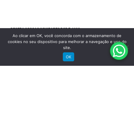
Raios
Aço preto
RECEBA NOSSAS NOVIDADES POR E-MAIL
Ao clicar em OK, você concorda com o armazenamento de
Aros
cookies no seu dispositivo para melhorar a navegação e uso do
site.
Groove Aluminio Parede Dupla
OK
32F
Pneu
Chaoyang MTB 29"x 2.0"
SIGA A GROOVE NAS REDES
Instagram
Instagram
Instagram
Instagram
Detalhes