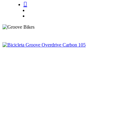
Buscar..
account