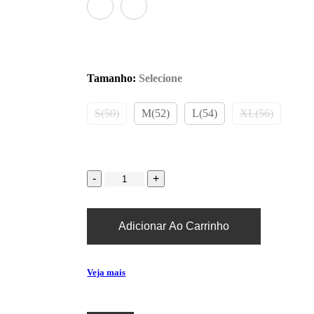
Tamanho
:
Selecione
S(50)
M(52)
L(54)
XL(56)
Adicionar Ao Carrinho
Veja mais