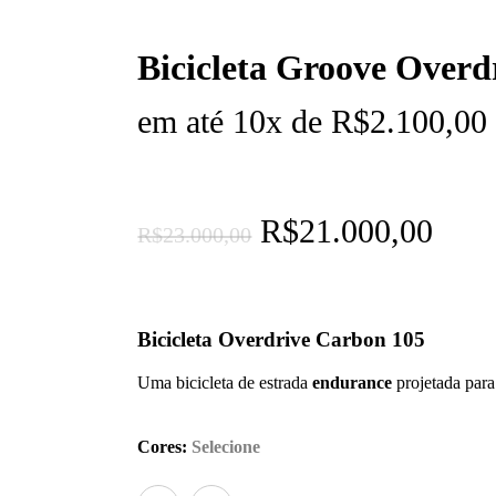
Bicicleta Groove Overd
em até 10x de
R$
2.100,00
O
O
R$
21.000,00
R$
23.000,00
preço
preç
original
atual
era:
é:
Bicicleta Overdrive Carbon 105
R$23.000,00.
R$21
Uma bicicleta de estrada
endurance
projetada para
Cores
:
Selecione