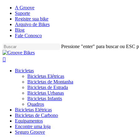
Skip
A Groove
to
Suporte
main
Registre sua bike
content
Arquivo de Bikes
Blog
Fale Conosco
Pressione "enter" para buscar ou ESC pa
Close
Search
Buscar..
account
Menu
Bicicletas
Bicicletas Elétricas
Bicicletas de Montanha
Bicicletas de Estrada
Bicicletas Urbanas
Bicicletas Infantis
Quadros
Bicicletas Elétricas
Bicicletas de Carbono
Equipamentos
Encontre uma loja
Seguro Groove