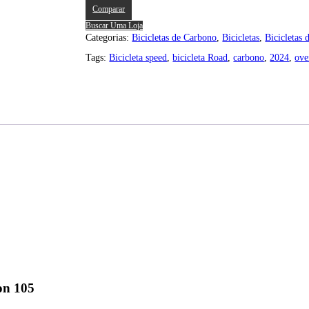
Comparar
Buscar Uma Loja
Categorias:
Bicicletas de Carbono
,
Bicicletas
,
Bicicletas 
Tags:
Bicicleta speed
,
bicicleta Road
,
carbono
,
2024
,
ove
on 105