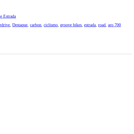
de Estrada
rdrive
,
Destaque
,
carbon
,
ciclismo
,
groove bikes
,
estrada
,
road
,
aro 700