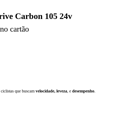
rive Carbon 105 24v
no cartão
o
.000,00.
 ciclistas que buscam
velocidade, leveza
, e
desempenho
.