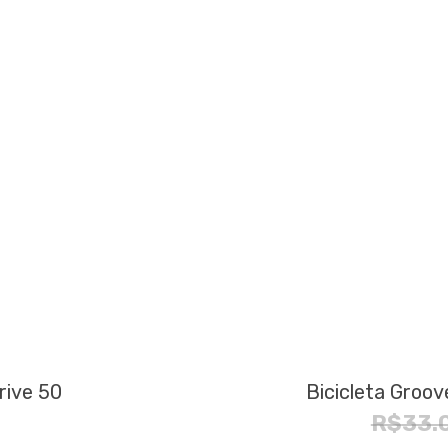
Este
produto
tem
várias
rive 50
Bicicleta Groov
variantes.
R$
33.
As
opções