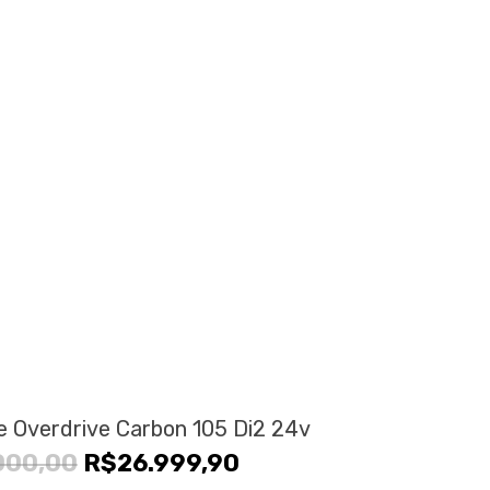
e Overdrive Carbon 105 Di2 24v
O
O
000,00
R$
26.999,90