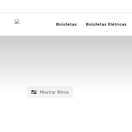
Skip
to
main
content
Bicicletas
Bicicletas Elétricas
estrada
Mostrar
filtros
PREÇO