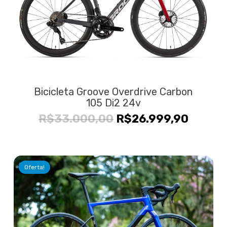
Bicicleta Groove Overdrive Carbon
105 Di2 24v
O
O
R$
33.000,00
R$
26.999,90
preço
preço
original
atual
era:
é:
Oferta!
R$33.000,00.
R$26.9