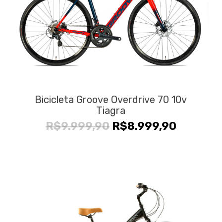
Bicicleta Groove Overdrive 70 10v
Tiagra
O
O
R$
9.999,90
R$
8.999,90
preço
preço
original
atual
era:
é:
R$9.999,90.
R$8.999