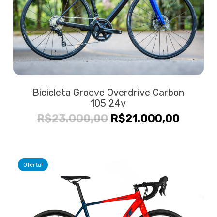
Bicicleta Groove Overdrive Carbon
105 24v
O
O
R$
23.000,00
R$
21.000,00
preço
preço
original
atual
era:
é:
Oferta!
R$23.000,00.
R$21.0