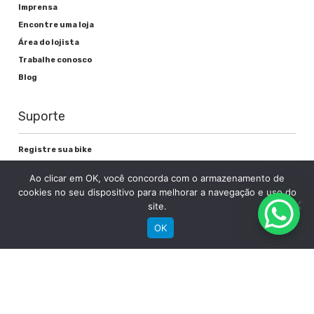
Imprensa
Encontre uma loja
Área do lojista
Trabalhe conosco
Blog
Suporte
Registre sua bike
Garantia
Ao clicar em OK, você concorda com o armazenamento de
Downloads
cookies no seu dispositivo para melhorar a navegação e uso do
Privacidade
site.
Termos e condições
OK
Fale Conosco