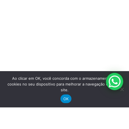
Suporte
Registre sua bike
Garantia
Downloads
Privacidade
Termos e condições
Fale Conosco
Ao clicar em OK, você concorda com o armazenamento de
cookies no seu dispositivo para melhorar a navegação e uso do
site.
OK
Receba nossas novidades por e-mail
"
*
" indica campos obrigatórios