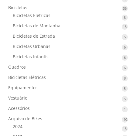
produ
Bicicletas
36
36
produ
Bicicletas Elétricas
8
8
produ
Bicicletas de Montanha
15
15
produ
Bicicletas de Estrada
5
5
produ
Bicicletas Urbanas
6
6
produ
Bicicletas Infantis
6
6
produ
Quadros
6
6
produ
Bicicletas Elétricas
8
8
produ
Equipamentos
5
5
produ
Vestuário
5
5
produ
Acessórios
1
1
produ
Arquivo de Bikes
192
192
prod
2024
15
15
produ