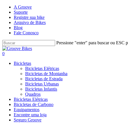
Skip
A Groove
to
Suporte
main
Registre sua bike
content
Arquivo de Bikes
Blog
Fale Conosco
Pressione "enter" para buscar ou ESC pa
Close
Search
Buscar..
account
0
Menu
Bicicletas
Bicicletas Elétricas
Bicicletas de Montanha
Bicicletas de Estrada
Bicicletas Urbanas
Bicicletas Infantis
Quadros
Bicicletas Elétricas
Bicicletas de Carbono
Equipamentos
Encontre uma loja
Seguro Groove