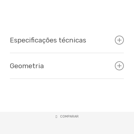
Especificações técnicas
Geometria
Cockpit
Tamanhos
S
M
L
XL
S-M-L-XL / 29er
Tamanho
(15)
(17)
(18.5)
(20)
Cor
A - Tubo
COMPARAR
390
430
470
510
do selim
Verde Prism/Carbono
C - Tubo