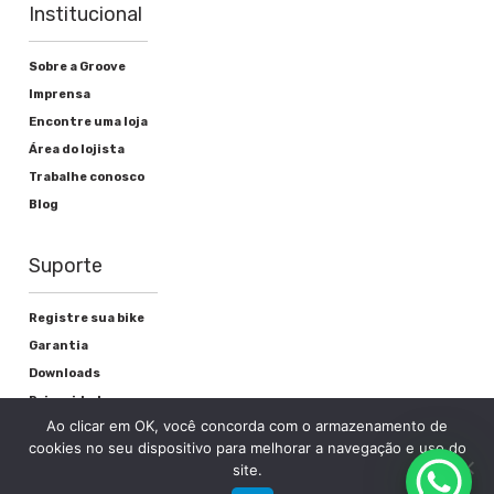
Institucional
Crank) Adap Sram PF30
Sobre a Groove
Imprensa
Freios
Encontre uma loja
Área do lojista
Alavanca de freio
Trabalhe conosco
Blog
Shimano BL-MT401 Hidráulico
Freio
Suporte
Shimano BR-MT400 Hidráulico Rotor
Shimano RT54 160mm
Registre sua bike
Garantia
Downloads
Privacidade
Rodas
Ao clicar em OK, você concorda com o armazenamento de
Termos e condições
cookies no seu dispositivo para melhorar a navegação e uso do
Fale Conosco
site.
Cubos