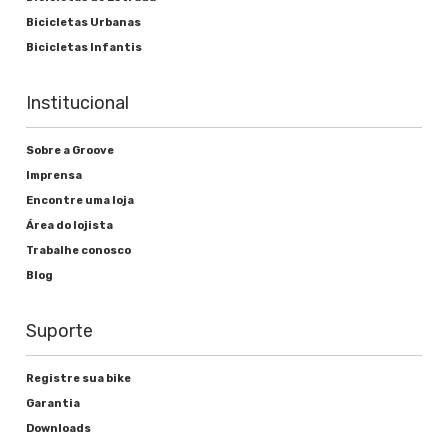
Bicicletas Urbanas
Bicicletas Infantis
Freios
Institucional
Alavanca de freio
Sobre a Groove
Shimano BL-M396 Hidráulico
Imprensa
Encontre uma loja
Freio
Área do lojista
Shimano Disco BR-M395 Hidráulico
Trabalhe conosco
Blog
Rodas
Suporte
Registre sua bike
Cubos
Garantia
Shimano M6000
Downloads