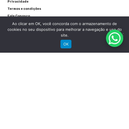
Privacidade
Raios
Termos e condições
Aço Inox preto
Fale Conosco
Ao clicar em OK, você concorda com o armazenamento de
Aros
cookies no seu dispositivo para melhorar a navegação e uso do
site.
WTB STP Disc i25 Tubeless Ready
OK
Pneu
Kevlar Chaoyang MTB 29" x 2.20"
RECEBA NOSSAS NOVIDADES POR E-MAIL
Detalhes
Peso
14 kg
Garantia quadro