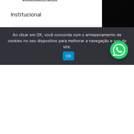
Institucional
Ao clicar em OK, você concorda com o armazenamento de
Sobre a Groove
cookies no seu dispositivo para melhorar a navegação e uso do
Imprensa
site.
Encontre uma loja
OK
Área do lojista
Trabalhe conosco
Blog
Suporte
Registre sua bike
Garantia
Downloads
Privacidade