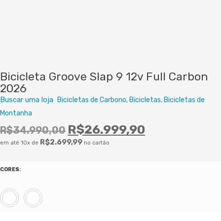
Bicicleta Groove Slap 9 12v Full Carbon
2026
Buscar uma loja
Bicicletas de Carbono
Bicicletas
Bicicletas de
Montanha
O
O
R$
26.999,90
R$
34.990,00
preço
preço
R$
2.699,99
em até 10x de
no cartão
original
atual
era:
é:
CORES
:
R$34.990,00.
R$26.999,90.