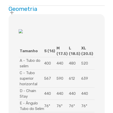
Geometria
M
L
XL
Tamanho
S (16)
(17.5)
(18.5)
(20.5)
A - Tubo do
400
440
480
520
selim
C - Tubo
superior
567
590
612
639
horizontal
D - Chain
440
440
440
440
Stay
E - Ângulo
76°
76°
76°
76°
Tubo do Selim