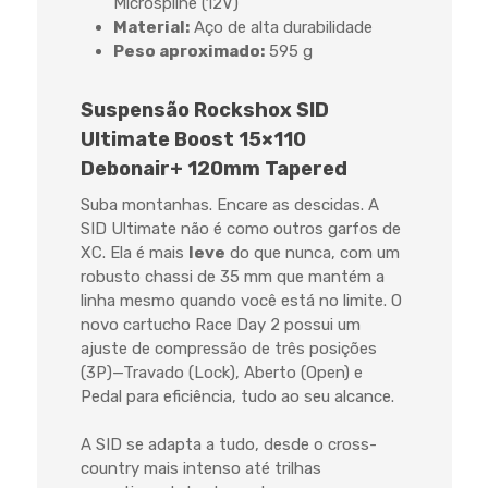
Microspline (12V)
Material:
Aço de alta durabilidade
Peso aproximado:
595 g
Suspensão Rockshox SID
Ultimate Boost 15×110
Debonair+ 120mm Tapered
Suba montanhas. Encare as descidas. A
SID Ultimate não é como outros garfos de
XC. Ela é mais
leve
do que nunca, com um
robusto chassi de 35 mm que mantém a
linha mesmo quando você está no limite. O
novo cartucho Race Day 2 possui um
ajuste de compressão de três posições
(3P)—Travado (Lock), Aberto (Open) e
Pedal para eficiência, tudo ao seu alcance.
A SID se adapta a tudo, desde o cross-
country mais intenso até trilhas