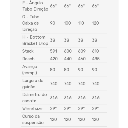
F - Ângulo
66°
66°
66°
66°
Tubo Direção
G - Tubo
Caixa de
90
100
110
120
Direção
H - Bottom
38
38
38
38
Bracket Drop
Stack
591
600
609
618
Reach
420
440
460
485
Avanço
80
80
90
90
(comp.)
Largura do
740
740
740
740
guidão
Diâmetro do
31.6
31.6
31.6
31.6
canote
Wheel size
29"
29"
29"
29"
Curso da
120
120
120
120
suspensão