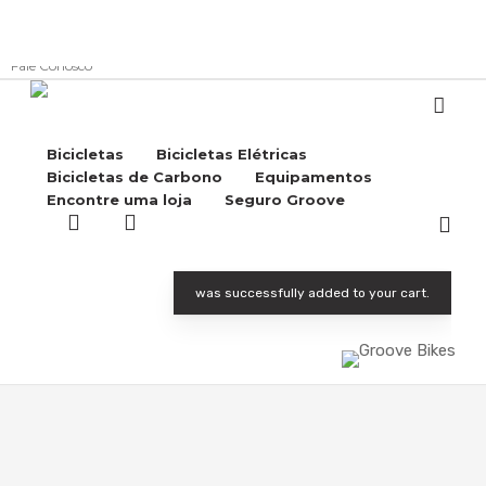
Skip
to
A Groove
Suporte
Registre sua bike
Arquivo de Bikes
Blog
main
Fale Conosco
content
Oferta!
acco
Bicicletas
Bicicletas Elétricas
Bicicletas de Carbono
Equipamentos
Encontre uma loja
Seguro Groove
Buscar..
account
was successfully added to your cart.