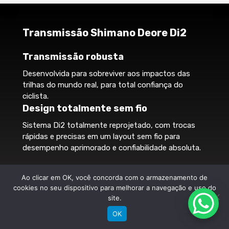
Transmissão Shimano Deore Di2
Transmissão robusta
Desenvolvida para sobreviver aos impactos das
trilhas do mundo real, para total confiança do
ciclista.
Design totalmente sem fio
Sistema Di2 totalmente reprojetado, com trocas
rápidas e precisas em um layout sem fio para
desempenho aprimorado e confiabilidade absoluta.
Ergonomia intuitiva
Ao clicar em OK, você concorda com o armazenamento de
cookies no seu dispositivo para melhorar a navegação e uso do
Controles com ajuste e sensação naturais, para que
site.
você possa focar na trilha à frente.
Saiba mais sobre a transmissão Shimano Deore Di2!
OK