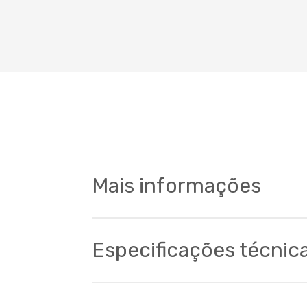
Mais informações
Especificações técnic
Componentes
Transmissão
100% Sram
com câmbio t
dentes com braço de acordo com o tama