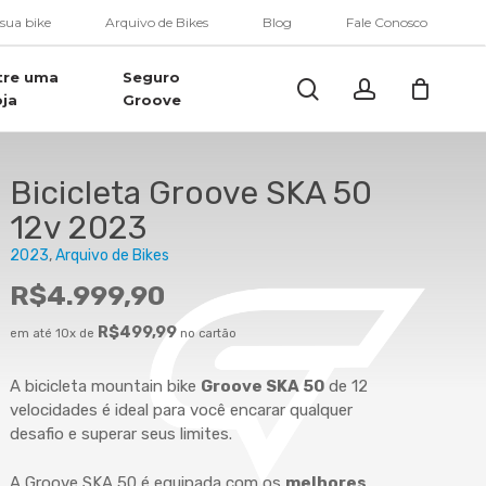
Menu
 sua bike
Arquivo de Bikes
Blog
Fale Conosco
tre uma
Seguro
Buscar..
account
oja
Groove
Bicicleta Groove SKA 50
12v 2023
2023
Arquivo de Bikes
R$
4.999,90
R$
499,99
em até 10x de
no cartão
A bicicleta mountain bike
Groove SKA 50
de 12
velocidades é ideal para você encarar qualquer
desafio e superar seus limites.
A Groove SKA 50 é equipada com os
melhores