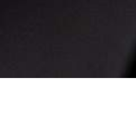
*As imagens são meramente ilustrativa
*As especificações técnicas podem sofr
Saiba mais
Comprar
Bicicletas Elétricas
Bicicletas de Montanha
Bicicletas de Estrada