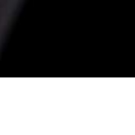
SRAM SX Eagle 12V
s.
Câmbio dianteiro
er variações ou mesmo alterações sem aviso prévio.
-
Trocador
SRAM SX Eagle 12V
Pedivela
SRAM SX Eagle 32D S (15) 170mm I M(17) - L
Corrente
SRAM SX Eagle
Institucional
Cassete ou roda livre
Sobre a Groove
SRAM Eagle 12V 11-50D
Imprensa
Encontre uma loja
Movimento central