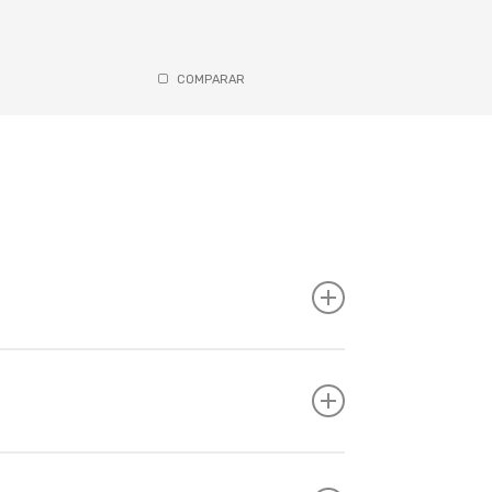
COMPARAR
ma linha, e pedivela SX Eagle de 32