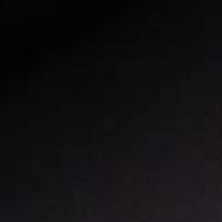
Disponibilidade da Groove S
A
SKA 50
é comercializada em 4 tamanh
aproximadamente
14.3kg
.
É uma bicicleta para você ir além em s
Encontre uma 
Códigos:
[Quadro tamanho
15
] 029.15.211.1108
[Quadro tamanho
17
] 029.17.211.1108
[Quadro tamanho
19
] 029.19.211.1108
perto de você
[Quadro tamanho
20.5
] 029.21.211.1108
Transmissão