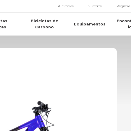
A Groove
Suporte
Registre
etas
Bicicletas de
Encon
Equipamentos
cas
Carbono
l