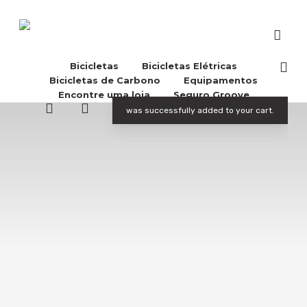
Skip
to
main
content
acco
Bicicletas
Bicicletas Elétricas
Bicicletas de Carbono
Equipamentos
Encontre uma loja
Seguro Groove
Buscar..
account
was successfully added to your cart.