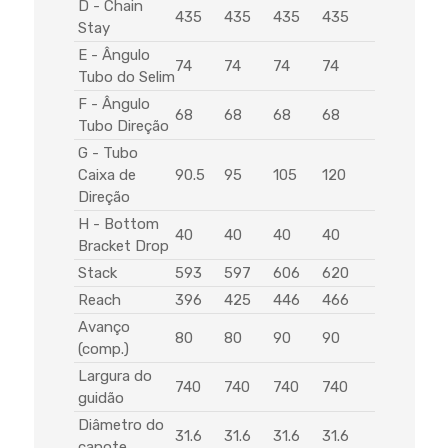
D - Chain
435
435
435
435
Stay
E - Ângulo
74
74
74
74
Tubo do Selim
F - Ângulo
68
68
68
68
Tubo Direção
G - Tubo
Caixa de
90.5
95
105
120
Direção
H - Bottom
40
40
40
40
Bracket Drop
Stack
593
597
606
620
Reach
396
425
446
466
Avanço
80
80
90
90
(comp.)
Largura do
740
740
740
740
guidão
Diâmetro do
31.6
31.6
31.6
31.6
canote