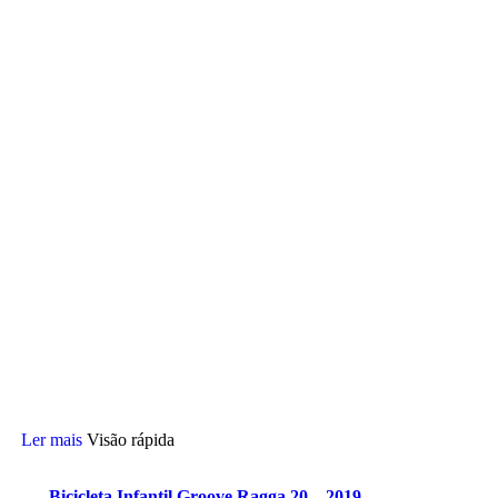
Ler mais
Visão rápida
Bicicleta Infantil Groove Ragga 20 – 2019