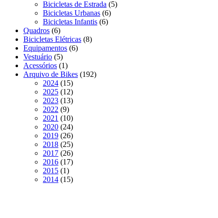
5
produtos
Bicicletas de Estrada
5
6
produtos
Bicicletas Urbanas
6
6
produtos
Bicicletas Infantis
6
6
produtos
Quadros
6
produtos
8
Bicicletas Elétricas
8
6
produtos
Equipamentos
6
5
produtos
Vestuário
5
produtos
1
Acessórios
1
produto
192
Arquivo de Bikes
192
15
produtos
2024
15
produtos
12
2025
12
produtos
13
2023
13
9
produtos
2022
9
produtos
10
2021
10
produtos
24
2020
24
produtos
26
2019
26
produtos
25
2018
25
produtos
26
2017
26
produtos
17
2016
17
1
produtos
2015
1
produto
15
2014
15
produtos