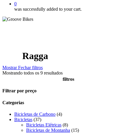
0
was successfully added to your cart.
Ragga
Mostrar
Fechar
filtros
Mostrando todos os 9 resultados
filtros
Close
Filtrar por preço
Filters
Categorias
4
Bicicletas de Carbono
4
37
produtos
Bicicletas
37
produtos
8
Bicicletas Elétricas
8
produtos
15
Bicicletas de Montanha
15