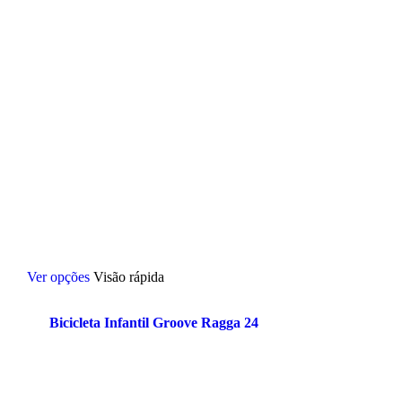
Este
Ver opções
Visão rápida
produto
tem
várias
Bicicleta Infantil Groove Ragga 24
variantes.
As
opções
podem
ser