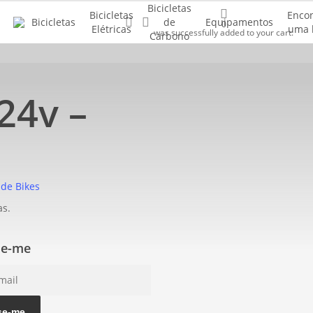
Bicicletas
Bicicletas
Enco
Buscar..
account
Bicicletas
de
Equipamentos
0
Elétricas
uma 
was successfully added to your cart.
Carbono
24v –
 de Bikes
as.
se-me