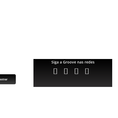
Garantia
Downloads
Privacidade
Termos e condições
Fale Conosco
Siga a Groove nas redes
Instagram
Instagram
Instagram
Instagram
vados. Site por
NaçãoDesign
|
Política de privacidade