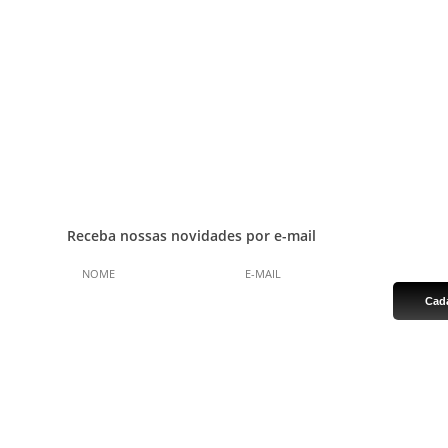
Bicicletas de Montanha
Imprensa
Bicicletas de Estrada
Encontre uma loja
Bicicletas Urbanas
Área do lojista
Bicicletas Infantis
Trabalhe conosco
Blog
Receba nossas novidades por e-mail
Groove Bikes Ltda. Todos os direitos reser