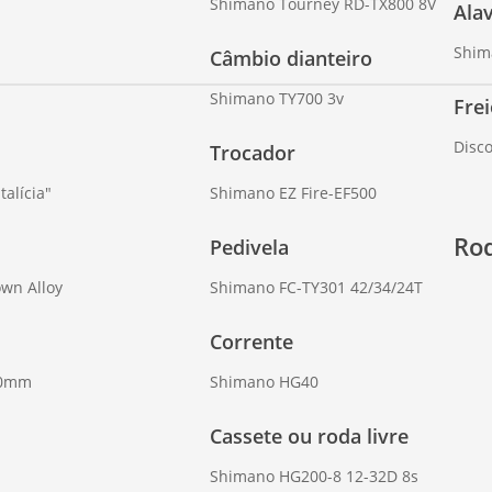
Shimano Tourney RD-TX800 8V
Ala
Shim
Câmbio dianteiro
Shimano TY700 3v
Fre
Disc
Trocador
talícia"
Shimano EZ Fire-EF500
Ro
Pedivela
wn Alloy
Shimano FC-TY301 42/34/24T
Corrente
80mm
Shimano HG40
Cassete ou roda livre
Shimano HG200-8 12-32D 8s