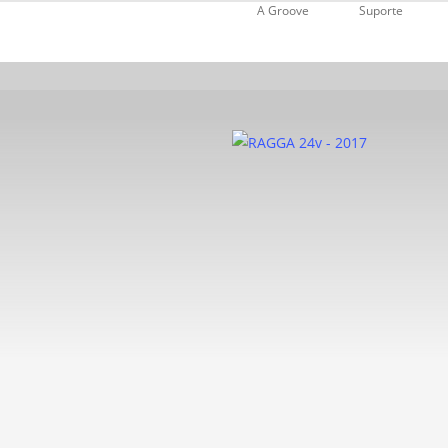
Skip
A Groove
Suporte
to
main
content