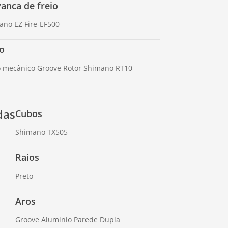
vanca de freio
ano EZ Fire-EF500
io
o mecânico Groove Rotor Shimano RT10
das
Cubos
Shimano TX505
Raios
Preto
Aros
Groove Aluminio Parede Dupla