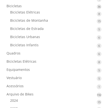
produ
Bicicletas
36
36
produ
Bicicletas Elétricas
8
8
produ
Bicicletas de Montanha
15
15
produ
Bicicletas de Estrada
5
5
produ
Bicicletas Urbanas
6
6
produ
Bicicletas Infantis
6
6
produ
Quadros
6
6
produ
Bicicletas Elétricas
8
8
produ
Equipamentos
5
5
produ
Vestuário
5
5
produ
Acessórios
1
1
produ
Arquivo de Bikes
192
192
prod
2024
15
15
produ