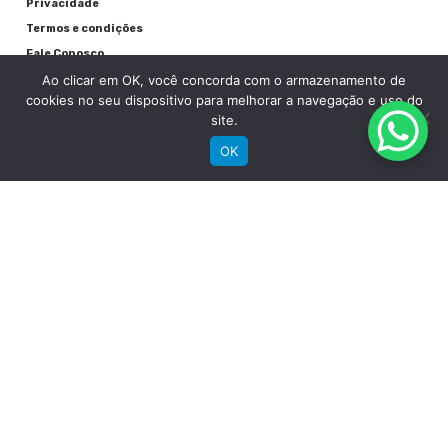
Privacidade
Aço
Termos e condições
Raios
Fale Conosco
Ao clicar em OK, você concorda com o armazenamento de
Preto
cookies no seu dispositivo para melhorar a navegação e uso do
site.
Aros
OK
Alumínio
Pneu
RECEBA NOSSAS NOVIDADES POR E-MAIL
Chaoyang MTB 24"
Detalhes
Peso
12,6kg