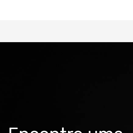
Cockpit
Tamanhos
Único / aro 24
Cor
Laranja/Azul/Preto
Quadro
Groove Aço Carbono
Suspensão
Garfo Aço Carbono
Guidão
Aço Carbono 560mm