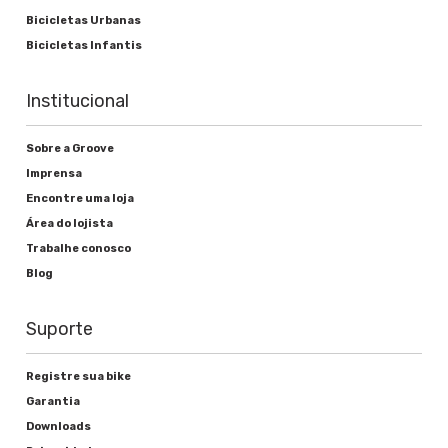
Bicicletas Urbanas
Aço 5 peças
Bicicletas Infantis
Institucional
Freios
Sobre a Groove
Alavanca de freio
Imprensa
Encontre uma loja
Alumínio Nylon AT-M100 INTEGRADO
Área do lojista
Freio
Trabalhe conosco
Blog
V-brake
Suporte
Rodas
Registre sua bike
Garantia
Cubos
Downloads