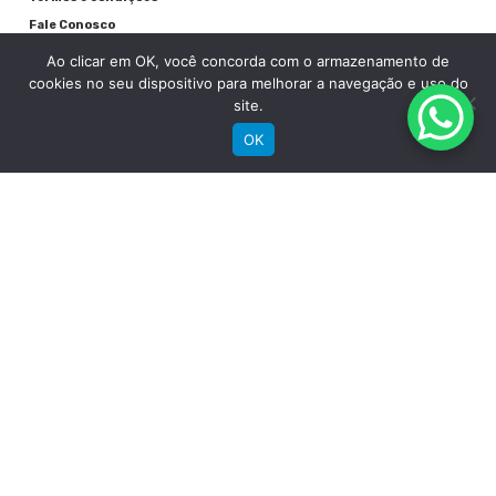
Aço Inox Preto
Fale Conosco
Aros
Ao clicar em OK, você concorda com o armazenamento de
cookies no seu dispositivo para melhorar a navegação e uso do
Groove Alumínio Parede Dupla
site.
Pneu
OK
Chaoyang MTB 29" x 2.20"
RECEBA NOSSAS NOVIDADES POR E-MAIL
Detalhes
Peso
14,3 Kg
Garantia quadro
Vitalícia Limitada - Ler manual e registrar