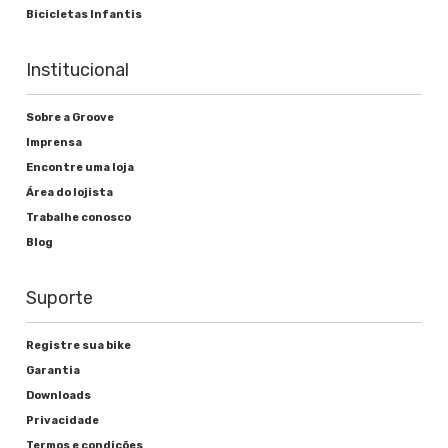
Bicicletas Infantis
Freios
Institucional
Alavanca de freio
Shimano BL-MT200
Sobre a Groove
Imprensa
Freio
Encontre uma loja
Área do lojista
Shimano Hidráulico BR-MT200
Trabalhe conosco
Blog
Rodas
Suporte
Cubos
Registre sua bike
Shimano TX505
Garantia
Downloads
Raios
Privacidade
Termos e condições