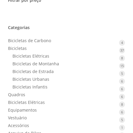
Filtrar por preço
Categorias
Bicicletas de Carbono
4
4
Bicicletas
produ
37
37
Bicicletas Elétricas
produ
8
8
Bicicletas de Montanha
produ
15
15
Bicicletas de Estrada
produ
5
5
Bicicletas Urbanas
produ
6
6
Bicicletas Infantis
produ
6
6
Quadros
produ
6
6
Bicicletas Elétricas
produ
8
8
Equipamentos
produ
6
6
Vestuário
produ
5
5
Acessórios
produ
1
1