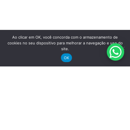
Saiba mais
Ao clicar em OK, você concorda com o armazenamento de
cookies no seu dispositivo para melhorar a navegação e uso do
site.
OK
omprar
icletas Elétricas
icletas de Montanha