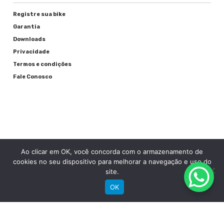
Registre sua bike
Garantia
Downloads
Privacidade
Termos e condições
Fale Conosco
Ao clicar em OK, você concorda com o armazenamento de
RECEBA NOSSAS NOVIDADES POR E-MAIL
cookies no seu dispositivo para melhorar a navegação e uso do
site.
OK