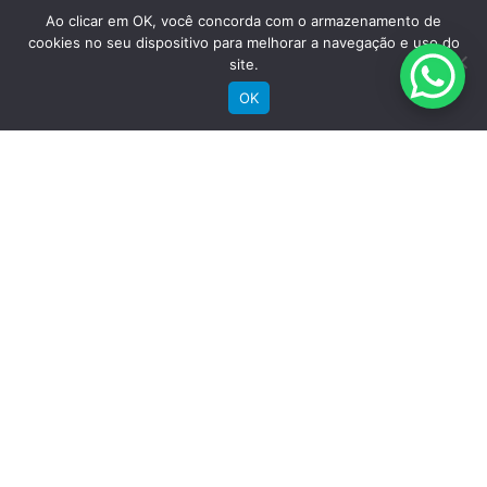
Suporte
Ao clicar em OK, você concorda com o armazenamento de
cookies no seu dispositivo para melhorar a navegação e uso do
site.
Registre sua bike
OK
Garantia
Downloads
Privacidade
Termos e condições
Fale Conosco
RECEBA NOSSAS NOVIDADES POR E-MAIL