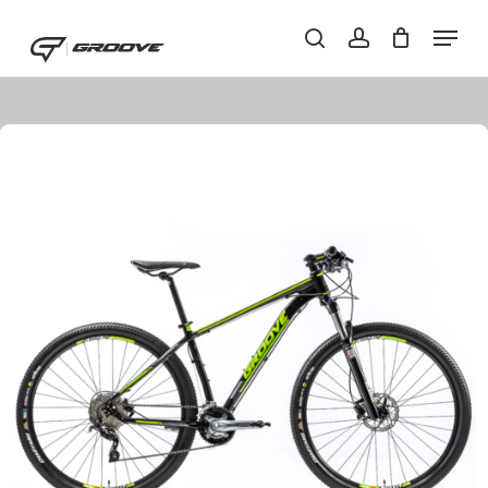
Skip
Menu
Menu
to
Buscar..
account
main
content