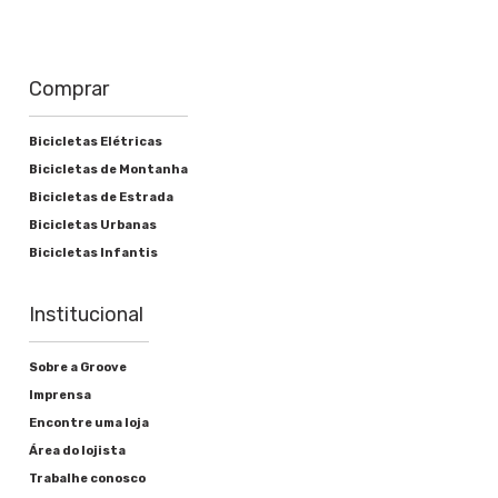
Aço Carbono/Resina 150mm
Corrente
Comprar
1/2 x 3/32 Indexada
Bicicletas Elétricas
Cassete ou roda livre
Bicicletas de Montanha
13-28D 7v
Bicicletas de Estrada
Bicicletas Urbanas
Movimento central
Bicicletas Infantis
Aço 5 pçs
Institucional
Sobre a Groove
Freios
Imprensa
Encontre uma loja
Alavanca de freio
Área do lojista
Alumínio/Nylon
Trabalhe conosco