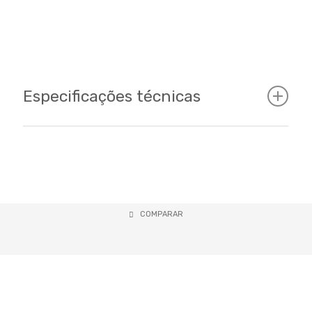
Especificações técnicas
Cockpit
Tamanhos
COMPARAR
Única/Aro 24
Cor
Preto/Roxo