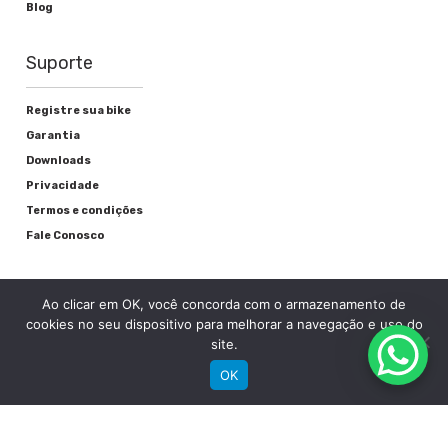
Blog
Freio
V-brake
Suporte
Registre sua bike
Garantia
Rodas
Downloads
Privacidade
Cubos
Termos e condições
Aço
Fale Conosco
Raios
Ao clicar em OK, você concorda com o armazenamento de
Preto
cookies no seu dispositivo para melhorar a navegação e uso do
site.
Aros
OK
Alumínio
RECEBA NOSSAS NOVIDADES POR E-MAIL
Pneu