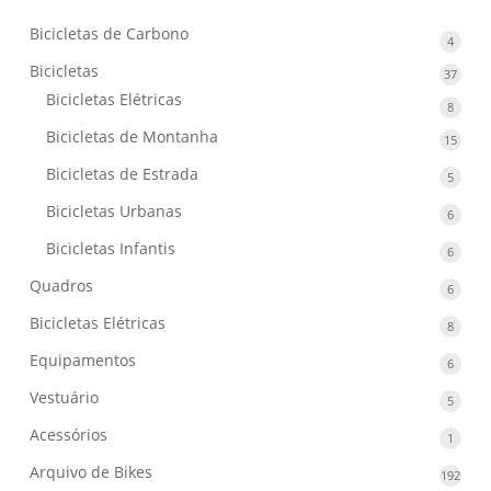
Bicicletas de Carbono
4
4
produ
Bicicletas
37
37
produ
Bicicletas Elétricas
8
8
produ
Bicicletas de Montanha
15
15
produ
Bicicletas de Estrada
5
5
produ
Bicicletas Urbanas
6
6
produ
Bicicletas Infantis
6
6
produ
Quadros
6
6
produ
Bicicletas Elétricas
8
8
produ
Equipamentos
6
6
produ
Vestuário
5
5
produ
Acessórios
1
1
produ
Arquivo de Bikes
192
192