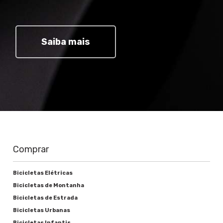
Pedivela
SRAM NX XSYNC preto 32T
Saiba mais
Corrente
SRAM CN PC1110 11v
Cassete ou roda livre
SRAM PG 1130 11-42T 11v
Movimento central
Comprar
SRAM GXP integrado
Bicicletas Elétricas
Bicicletas de Montanha
Freios
Bicicletas de Estrada
Bicicletas Urbanas
Alavanca de freio
Bicicletas Infantis