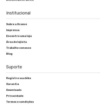
Shimano BL-M396 Hidráulico
Institucional
Freio
Sobre a Groove
Shimano Disco BR-M395 Hidráulico
Imprensa
Encontre uma loja
Área do lojista
Rodas
Trabalhe conosco
Blog
Cubos
Suporte
Shimano M615
Raios
Registre sua bike
Garantia
Aço Inox preto
Downloads
Aros
Privacidade
Termos e condições
WTB Speed Disc i19