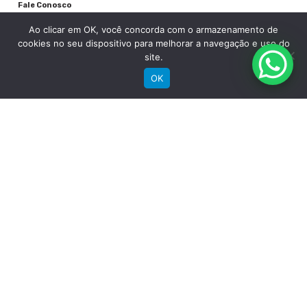
Fale Conosco
Pneu
Ao clicar em OK, você concorda com o armazenamento de
cookies no seu dispositivo para melhorar a navegação e uso do
Kevlar Chaoyang MTB 29"x 2.10"
site.
OK
Detalhes
RECEBA NOSSAS NOVIDADES POR E-MAIL
Garantia quadro
2 anos
Garantia componentes
06 meses