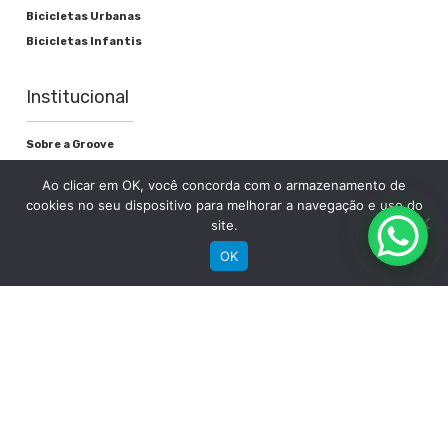
Bicicletas Urbanas
Bicicletas Infantis
Institucional
Sobre a Groove
Imprensa
Ao clicar em OK, você concorda com o armazenamento de
Encontre uma loja
cookies no seu dispositivo para melhorar a navegação e uso do
Área do lojista
site.
Trabalhe conosco
OK
Blog
Suporte
Registre sua bike
Garantia
Downloads
Privacidade