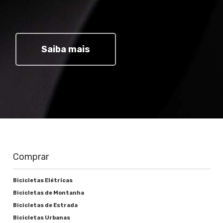
Câmbio dianteiro
-
Trocador
Saiba mais
-
Pedivela
-
Corrente
-
Cassete ou roda livre
Comprar
-
Bicicletas Elétricas
Movimento central
Bicicletas de Montanha
Bicicletas de Estrada
-
Bicicletas Urbanas