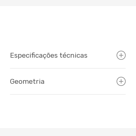
Especificações técnicas
Geometria
Cockpit
Tamanhos
S (15) - M (17) - L (19) - XL (20.5) / 29er
Cor