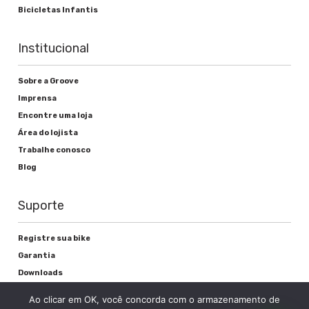
Bicicletas Infantis
Freios
Institucional
Alavanca de freio
Sobre a Groove
Imprensa
-
Encontre uma loja
Freio
Área do lojista
Trabalhe conosco
-
Blog
Suporte
Rodas
Registre sua bike
Cubos
Garantia
Downloads
-
Privacidade
Ao clicar em OK, você concorda com o armazenamento de
Raios
Termos e condições