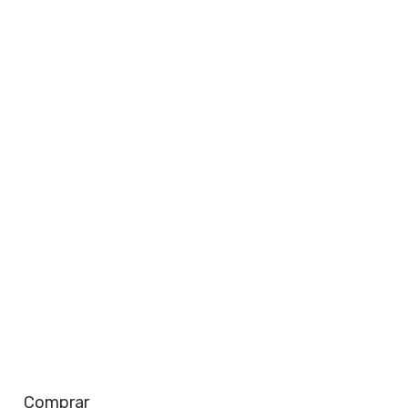
perto de você
Saiba mais
Comprar