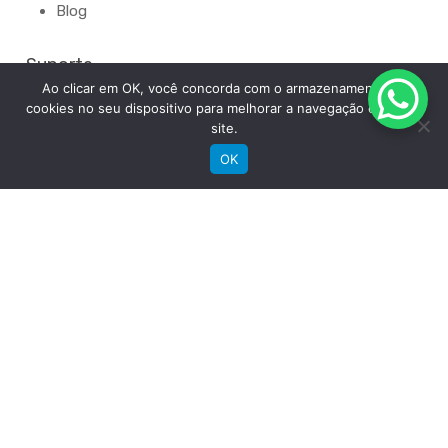
Blog
Suporte
Ao clicar em OK, você concorda com o armazenamento de
cookies no seu dispositivo para melhorar a navegação e uso do
Registre sua bike
site.
Garantia
Downloads
OK
Privacidade
Termos e condições
Fale Conosco
RECEBA NOSSAS NOVIDADES POR E-MAIL
"
*
" indica campos obrigatórios