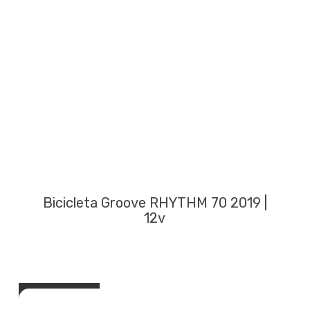
Groove feminino by Velo
Transmissão
Câmbio traseiro
Shimano Tourney TX55 7V
Câmbio dianteiro
Shimano TX-50 3v
Bicicleta Groove RHYTHM 70 2019 |
12v
Trocador
Shimano EZ Fire-EF51
Pedivela
Buscar Uma Loja
Shimano FC-TY301 42/34/24T