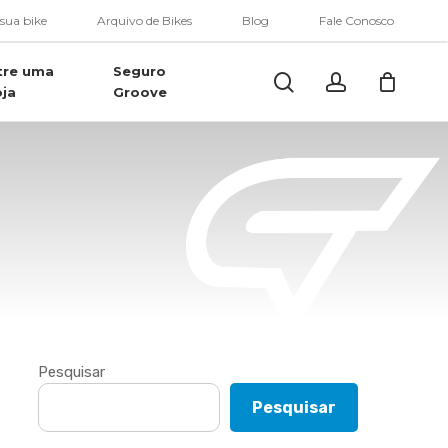
Menu
 sua bike
Arquivo de Bikes
Blog
Fale Conosco
tre uma
Seguro
Buscar..
account
oja
Groove
Pesquisar
Pesquisar