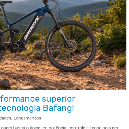
rformance superior
tecnologia Bafang!
dades
,
Lançamentos
a quem busca o ápice em potência, controle e tecnologia em