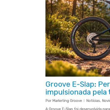
Groove E-Slap: Pe
impulsionada pela 
Pressione "enter" para buscar ou ESC para sair
Por
Marketing Groove
Notícias
,
Novi
A Groove E-Slap foi desenvolvida par