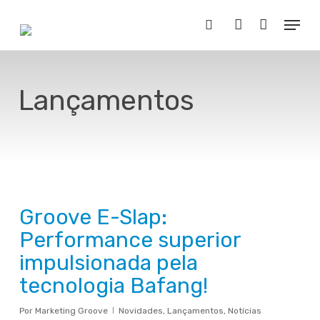
Skip
Menu
to
Buscar..
account
main
content
Lançamentos
Groove E-Slap:
Performance superior
impulsionada pela
tecnologia Bafang!
Por
Marketing Groove
Novidades
,
Lançamentos
,
Notícias